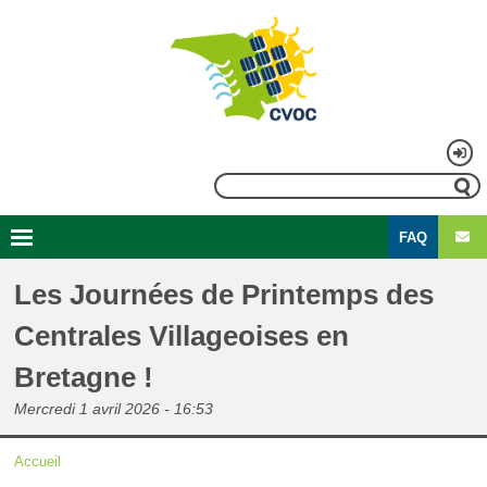
Aller
au
contenu
principal
Menu
Rechercher
du
FAQ
compte
Second
Navigation
de
menu
principale
Les Journées de Printemps des
l'utilisateur
Centrales Villageoises en
Bretagne !
Mercredi 1 avril 2026 - 16:53
Accueil
Fil