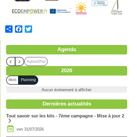
S
F
T
h
a
w
a
c
i
Agenda
r
e
t
e
b
t
Aujourd'hui
o
e
2026
o
r
k
Mois
Planning
Aucun événement à afficher
Dernières actualités
Tout savoir sur les kits - 7ème campagne - Mise à jour 2
ven 31/07/2026